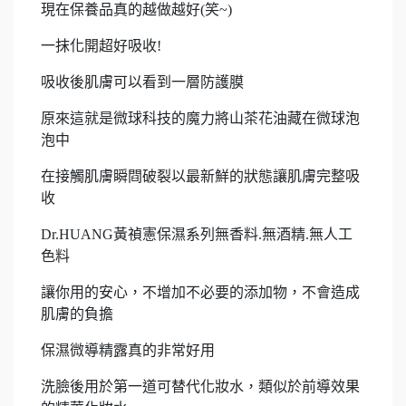
現在保養品真的越做越好(笑~)
一抹化開超好吸收!
吸收後肌膚可以看到一層防護膜
原來這就是微球科技的魔力將山茶花油藏在微球泡
泡中
在接觸肌膚瞬閰破裂以最新鮮的狀態讓肌膚完整吸
收
Dr.HUANG黃禎憲保濕系列無香料.無酒精.無人工
色料
讓你用的安心，不增加不必要的添加物，不會造成
肌膚的負擔
保濕微導精露真的非常好用
洗臉後用於第一道可替代化妝水，類似於前導效果