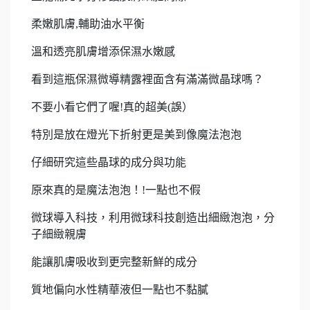
柔嫩肌膚,輔助油水平衡
溫和透亮肌膚增添保濕水嫩感
看到這瓶保濕微導精露裡面含有滿滿微晶球嗎？
不要小看它們了喔!真的超美(誤）
特別是放在燈光下折射更是美到像魔法泡泡
仔細研究這些晶球的成分與功能
原來真的是魔法泡泡！!一點也不假
微球導入科技，利用微球科技創造出細緻泡泡，分
子細緻親膚
能讓肌膚吸收到更完整新鮮的成分
質地偏向水性精華液但一點也不黏膩