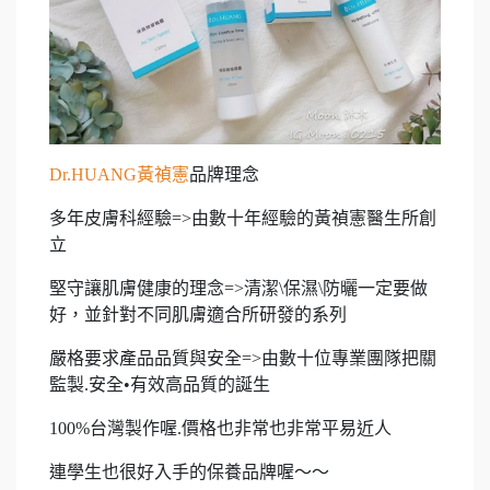
Dr.HUANG黃禎憲
品牌理念
多年皮膚科經驗=>由數十年經驗的黃禎憲醫生所創
立
堅守讓肌膚健康的理念=>清潔\保濕\防曬一定要做
好，並針對不同肌膚適合所研發的系列
嚴格要求產品品質與安全=>由數十位專業團隊把關
監製.安全•有效高品質的誕生
100%台灣製作喔.價格也非常也非常平易近人
連學生也很好入手的保養品牌喔～～