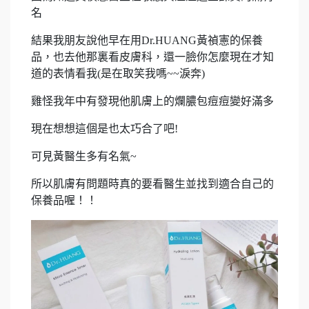
名
結果我朋友說他早在用Dr.HUANG黃禎憲的保養
品，也去他那裏看皮膚科，還一臉你怎麼現在才知
道的表情看我(是在取笑我嗎~~淚奔)
雞怪我年中有發現他肌膚上的爛膿包痘痘變好滿多
現在想想這個是也太巧合了吧!
可見黃醫生多有名氣~
所以肌膚有問題時真的要看醫生並找到適合自己的
保養品喔！！