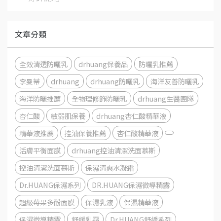
文章分類
全效清透防曬乳
drhuang保養品
防曬乳推薦
李曼蒂
drhuang
drhuang防曬乳
海洋友善防曬乳
海洋防曬推薦
全物理修飾防曬乳
drhuang生醫團隊
杏仁酸
敏弱肌保養
drhuang杏仁酸精華液
精華液推薦
控油保養推薦
杏仁酸精華液
活膚平衡面膜
drhuang控油清潔洗面慕斯
控油清潔洗面慕斯
保濕清爽水凝霜
Dr.HUANG保濕系列
DR.HUANG保濕微導精露
超級莓果多酚面膜
保濕乳液
保濕精華液
保濕微導精露
舒緩乳霜
Dr.HUANG舒緩系列