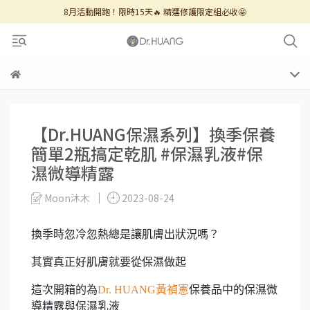
8月活動開跑！限時15天🔥 精選修護限定組必收🤩
【Dr.HUANG保濕系列】換季保養
簡單2瓶搞定乾肌 #保濕乳液#保
濕微導精露
Moon沐木
2023-08-24
換季時忽冷忽熱總是讓肌膚出狀況嗎？
其實真正好肌膚就要從保濕做起
這次開箱的為
Dr. HUANG黃禎憲
保養品中的保濕微
導精露與保濕乳液