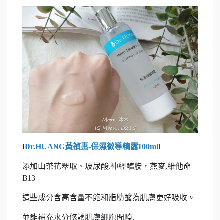
I
Dr.HUANG黃禎惠-保濕微導精露100ml
l
添加山茶花翠取、玻尿酸.神經醯胺，燕麥,維他命
B13
這些成分含高含量不飽和脂肪酸為肌膚更好吸收。
並能補充水分修護肌膚細胞間隙.