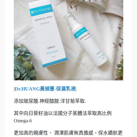
|
Dr.HUANG黃禎憲-保濕乳液
|
添加玻尿酸.神經醯胺.洋甘菊萃取.
其中向日葵籽油以法國分子蒸體法萃取高比例
Omega-6
更加高的親膚性、 潤澤肌膚無真擔感，保水續航更