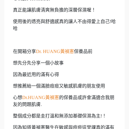
真正能讓肌膚清爽無負擔的深層保濕喔！
使用後的透亮與舒適感真的讓人不由得愛上自己!哈
哈
在開箱分享
Dr. HUANG黃禎憲
保養品前
想先分先分享一個小故事
因為最近用的滿有心得
想推薦紿一個滿臉痘痘又敏感肌膚的朋友使用
心想
Dr.HUANG黃禎憲
的保養品或許會滿適合我朋
友的問題肌膚.
整個成分都是圭打溫和無添加基礎保濕為主!！
因為知道黃禎憲醫生在敏感與痘痘這堂課真的滿有