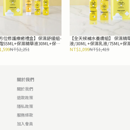
方位修護療癒禮盒】保濕舒緩組-
【全天候補水養膚組】 保濕精
霜55ML+保濕精華液30ML+保濕
液/30ML +保濕乳液/75ML+
5ML+保濕面膜22ml
22ml
,599
NT$2,251
NT$1,099
NT$1,419
關於我們
關於我們
退款政策
隱私政策
服務條款
加入會員