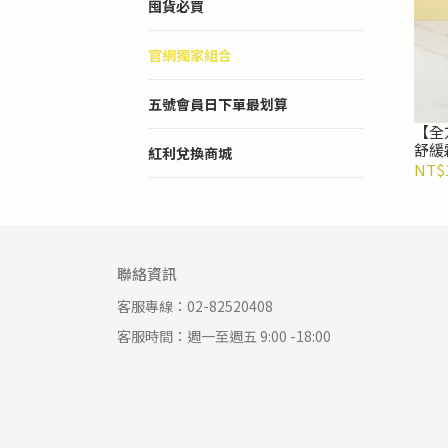
囤貨必買
官網獨家組合
五號會員日下單最划算
【全
舒緩
紅利兌換商城
乳液7
NT$1
聯絡資訊
客服專線：02-82520408
客服時間：週一至週五 9:00 -18:00