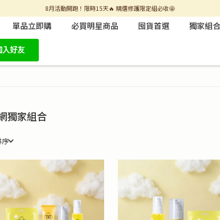
8月活動開跑！限時15天🔥 精選修護限定組必收🤩
單品立即購
必買明星商品
囤貨首選
獨家組
網獨家組合
排序