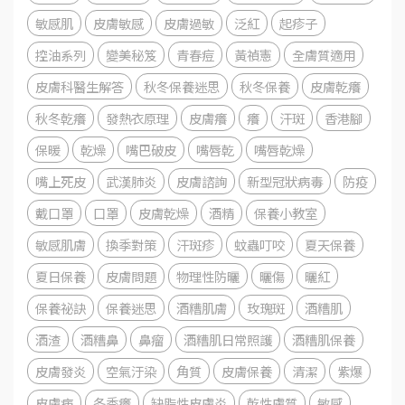
敏感肌
皮膚敏感
皮膚過敏
泛紅
起疹子
控油系列
變美秘笈
青春痘
黃禎憲
全膚質適用
皮膚科醫生解答
秋冬保養迷思
秋冬保養
皮膚乾癢
秋冬乾癢
發熱衣原理
皮膚癢
癢
汗斑
香港腳
保暖
乾燥
嘴巴破皮
嘴唇乾
嘴唇乾燥
嘴上死皮
武漢肺炎
皮膚諮詢
新型冠狀病毒
防疫
戴口罩
口罩
皮膚乾燥
酒精
保養小教室
敏感肌膚
換季對策
汗斑疹
蚊蟲叮咬
夏天保養
夏日保養
皮膚問題
物理性防曬
曬傷
曬紅
保養祕訣
保養迷思
酒糟肌膚
玫瑰斑
酒糟肌
酒渣
酒糟鼻
鼻瘤
酒糟肌日常照護
酒糟肌保養
皮膚發炎
空氣汙染
角質
皮膚保養
清潔
紫爆
皮膚病
冬季癢
缺脂性皮膚炎
乾性膚質
敏感