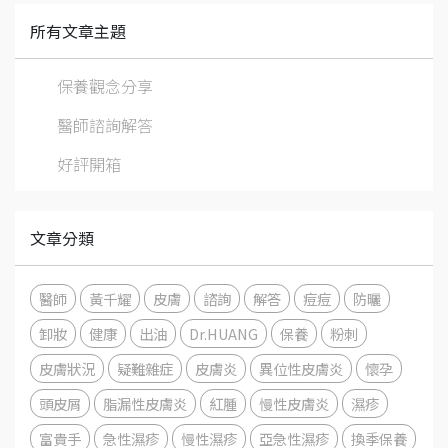
所有文章主題
保養觀念分享
醫師諮詢解答
好評開箱
文章分類
醫師
黃千耀
皮膚
諮詢
解答
痘痘
防曬
卸妝
健康
出油
Dr.HUANG
保養
粉刺
皮膚狀況
疑難雜症
皮膚炎
異位性皮膚炎
懷孕
頭皮屑
脂漏性皮膚炎
紅腫
慢性皮膚炎
濕疹
富貴手
急性濕疹
慢性濕疹
亞急性濕疹
換季保養