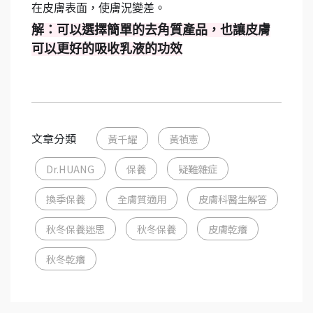
在皮膚表面，使膚況變差。
解：可以選擇簡單的去角質產品，也讓皮膚
可以更好的吸收乳液的功效
文章分類
黃千耀
黃禎憲
Dr.HUANG
保養
疑難雜症
換季保養
全膚質適用
皮膚科醫生解答
秋冬保養迷思
秋冬保養
皮膚乾癢
秋冬乾癢