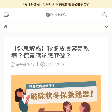
8月活動開跑！限時15天🔥 精選修護限定組必收🤩
【迷思解惑】秋冬皮膚容易乾
癢？保養應該怎麼做？
黃千耀 醫師
2019-12-03