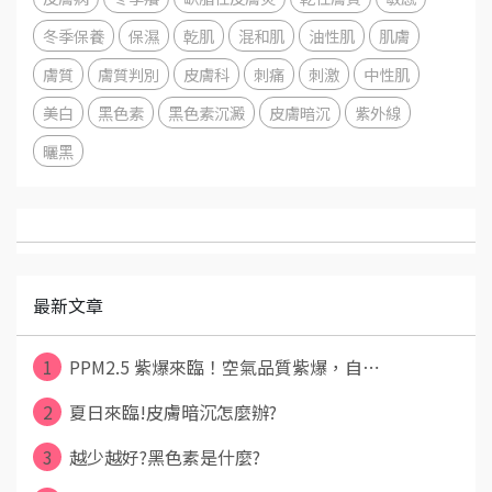
冬季保養
保濕
乾肌
混和肌
油性肌
肌膚
膚質
膚質判別
皮膚科
刺痛
刺激
中性肌
美白
黑色素
黑色素沉澱
皮膚暗沉
紫外線
曬黑
最新文章
1
PPM2.5 紫爆來臨！空氣品質紫爆，自⋯
2
夏日來臨!皮膚暗沉怎麼辦?
3
越少越好?黑色素是什麼?